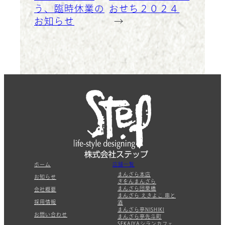
う、臨時休業の
おせち２０２４
お知らせ
→
ホーム
店舗一覧
まんざら本店
お知らせ
ぎをんまんざら
まんざら団栗橋
会社概要
まんざら えきよこ 串と
採用情報
酒
まんざら亭NISHIKI
お問い合わせ
まんざら亭先斗町
SEKAIYA
シランカフェ