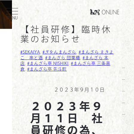
内
MENU
容
を
【社員研修】臨時休
ス
業のお知らせ
キ
検
ッ
SEKAIYA
, 
ぎをんまんざら
, 
まんざら えきよ
索
プ
こ 串と酒
, 
まんざら 団栗橋
, 
まんざら 本
ホーム
店
, 
まんざら亭 NISHIKI
, 
まんざら亭 三条高
倉
, 
まんざら亭 先斗町
お知らせ
会社概要
２０２３年９月１０日
採用情報
２０２３年９
店舗一覧
月１１日 社
員研修の為、