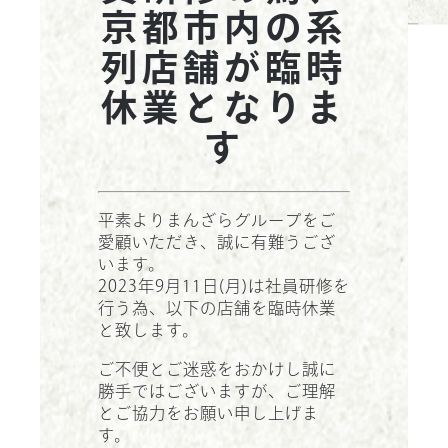
お問い合わせ
京都市内の系
列店舗が臨時
休業となりま
す
平素よりまんざらグループをご
愛顧いただき、誠に有難うござ
います。
2023年9月11日(月)は社員研修を
行う為、以下の店舗を臨時休業
と致します。
ご不便とご迷惑をおかけし誠に
勝手ではございますが、ご理解
とご協力をお願い申し上げま
す。