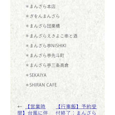
＊まんざら本店
＊ぎをんまんざら
＊まんざら団栗橋
＊まんざらえきよこ串と酒
＊まんざら亭NISHIKI
＊まんざら亭先斗町
＊まんざら亭三条高倉
＊SEKAIYA
＊SHIRAN CAFE
←
【営業時
【行事飯】予約受
間】台風に伴
付終了：まんざら