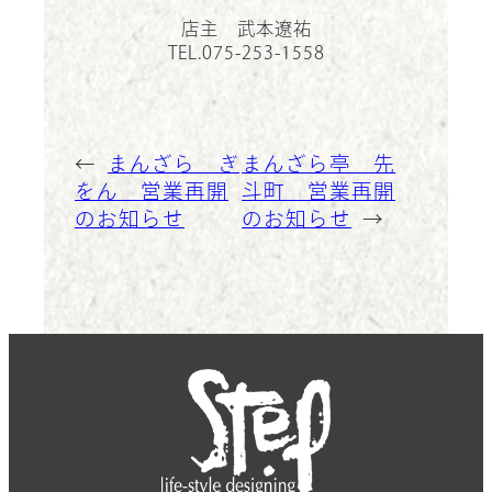
店主 武本遼祐
TEL.075-253-1558
←
まんざら ぎ
まんざら亭 先
をん 営業再開
斗町 営業再開
のお知らせ
のお知らせ
→