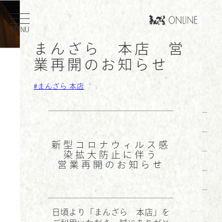
内
MENU
容
を
まんざら 本店 営
ス
業再開のお知らせ
キ
検
ッ
まんざら 本店
索
プ
ホーム
お知らせ
会社概要
新型コロナウィルス感
染拡大防止に伴う
採用情報
営業再開のお知らせ
店舗一覧
日頃より「まんざら 本店」を