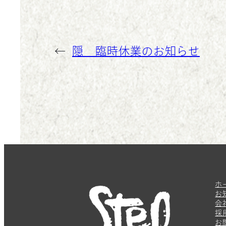
←
隠 臨時休業のお知らせ
ホ
お
会
採
お