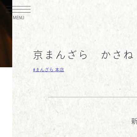
MENU
内
容
を
ス
京まんざら かさね
キ
まんざら 本店
ッ
プ