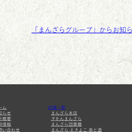
「まんざらグループ」からお知
ーム
店舗一覧
知らせ
まんざら本店
社概要
ぎをんまんざら
用情報
まんざら団栗橋
問い合わせ
まんざら えきよこ 串と酒