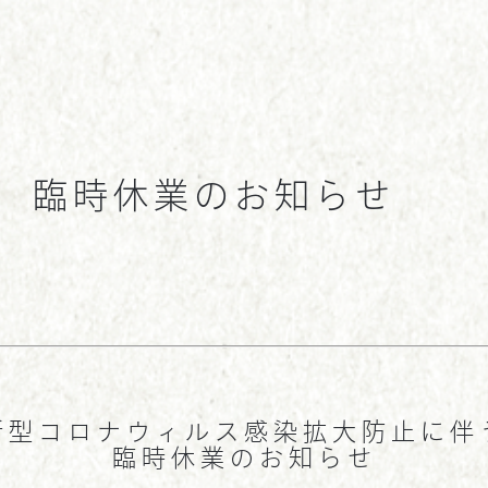
検
 臨時休業のお知らせ
索
ホーム
お知らせ
会社概要
採用情報
新型コロナウィルス感染拡大防止に伴
店舗一覧
臨時休業のお知らせ