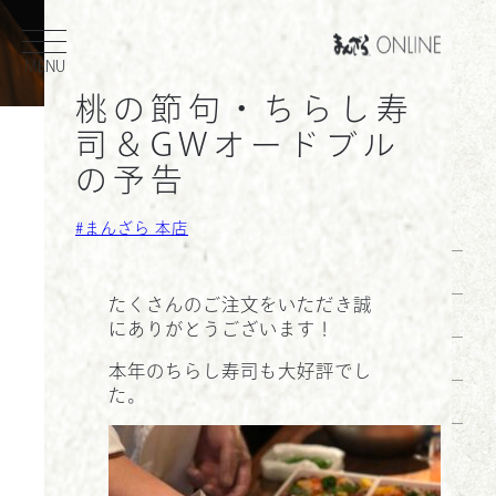
内
MENU
容
を
桃の節句・ちらし寿
ス
司＆GWオードブル
キ
検
の予告
ッ
索
プ
まんざら 本店
ホーム
お知らせ
たくさんのご注文をいただき誠
会社概要
にありがとうございます！
採用情報
本年のちらし寿司も大好評でし
た。
店舗一覧