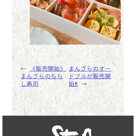
←
《販売開始》
まんざらのオー
まんざらのちら
ドブルが販売開
し寿司
始‼︎
→