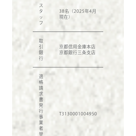
ス
タ
38名（2025年4月
ッ
現在）
フ
取
引
京都信用金庫本店
銀
京都銀行三条支店
行
適
格
請
求
書
発
行
T3130001004950
事
業
者
登