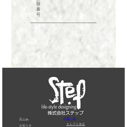
録
番
号
ホーム
店舗一覧
まんざら本店
お知らせ