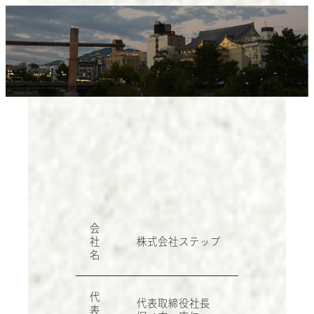
会
社
株式会社ステップ
名
代
代表取締役社長
表