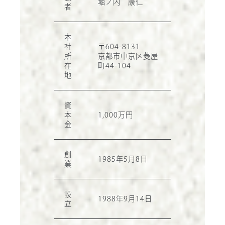
堀ノ内 康仁
者
本
社
〒604-8131
所
京都市中京区菱屋
在
町44-104
地
資
本
1,000万円
金
創
1985年5月8日
業
設
1988年9月14日
立