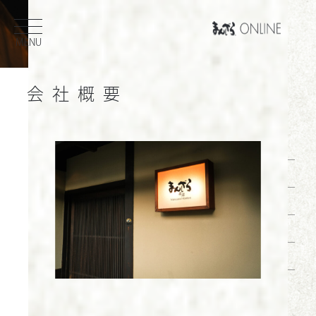
内
容
MENU
を
ス
キ
会社概要
ッ
検
プ
索
ホーム
お知らせ
会社概要
採用情報
店舗一覧